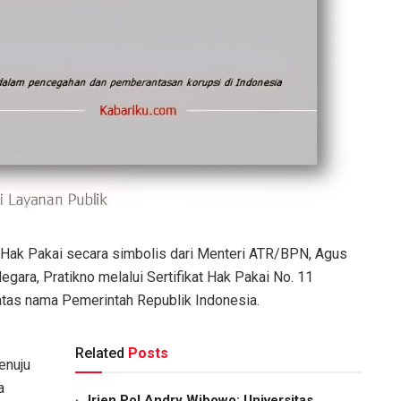
 Hak Pakai secara simbolis dari Menteri ATR/BPN, Agus
gara, Pratikno melalui Sertifikat Hak Pakai No. 11
atas nama Pemerintah Republik Indonesia.
Related
Posts
enuju
a
Irjen Pol Andry Wibowo: Universitas