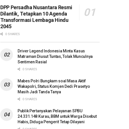
DPP Persadha Nusantara Resmi
Dilantik, Tetapkan 10 Agenda
Transformasi Lembaga Hindu
2045
0 SHARES
Driver Legend Indonesia Minta Kasus
Matraman Diusut Tuntas, Tolak Munculnya
Sentimen Rasial
0 SHARES
Mabes Polri Bungkam soal Masa Aktif
Wakapolri, Status Komjen Dedi Prasetyo
Masih Jadi Tanda Tanya
0 SHARES
Publik Pertanyakan Pelayanan SPBU
24.331.148 Kurau, BBM untuk Warga Disebut
Habis, Diduga Pengerit Tetap Dilayani