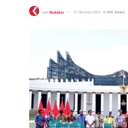
oleh
Redaksi
12 Oktober 2024
di
IKN
,
News