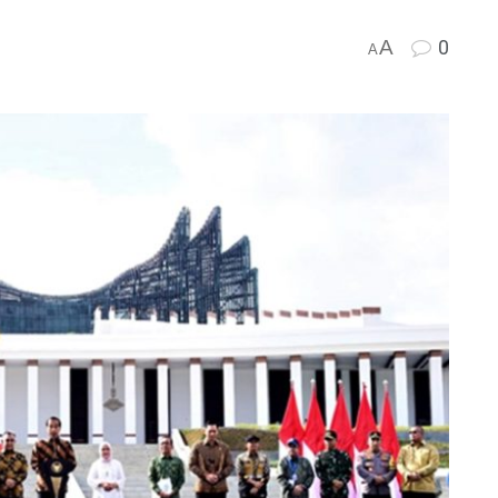
A
0
A