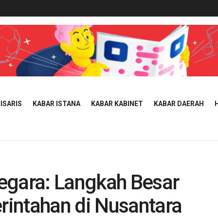
ISARIS
KABAR ISTANA
KABAR KABINET
KABAR DAERAH
egara: Langkah Besar
intahan di Nusantara