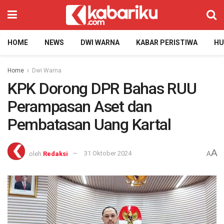
HOME
NEWS
DWI WARNA
KABAR PERISTIWA
H
Home
Dwi Warna
KPK Dorong DPR Bahas RUU
Perampasan Aset dan
Pembatasan Uang Kartal
A
oleh
Redaksi
31 Oktober 2024
A