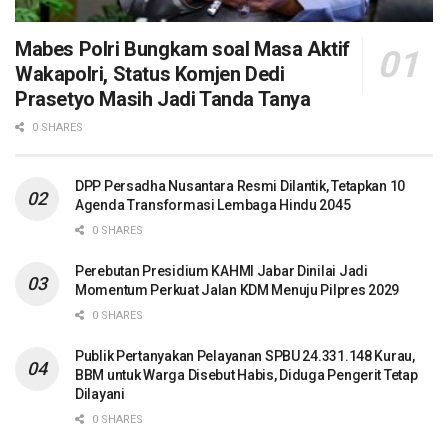
Mabes Polri Bungkam soal Masa Aktif
Wakapolri, Status Komjen Dedi
Prasetyo Masih Jadi Tanda Tanya
0 SHARES
DPP Persadha Nusantara Resmi Dilantik, Tetapkan 10
Agenda Transformasi Lembaga Hindu 2045
0 SHARES
Perebutan Presidium KAHMI Jabar Dinilai Jadi
Momentum Perkuat Jalan KDM Menuju Pilpres 2029
0 SHARES
Publik Pertanyakan Pelayanan SPBU 24.331.148 Kurau,
BBM untuk Warga Disebut Habis, Diduga Pengerit Tetap
Dilayani
0 SHARES