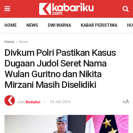
HOME
NEWS
DWI WARNA
KABAR PERISTIWA
H
Home
News
Divkum Polri Pastikan Kasus
Dugaan Judol Seret Nama
Wulan Guritno dan Nikita
Mirzani Masih Diselidiki
A
oleh
Redaksi
24 Juli 2024
A