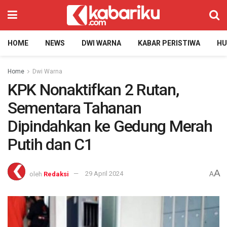
HOME
NEWS
DWI WARNA
KABAR PERISTIWA
H
Home
Dwi Warna
KPK Nonaktifkan 2 Rutan,
Sementara Tahanan
Dipindahkan ke Gedung Merah
Putih dan C1
A
oleh
Redaksi
29 April 2024
A