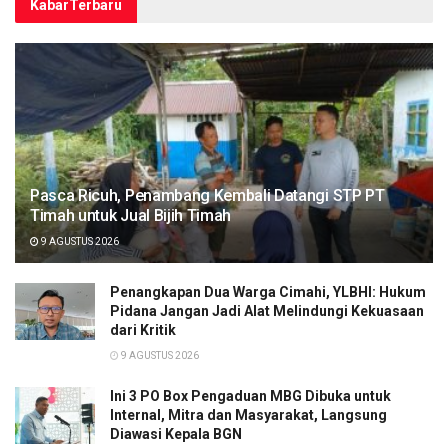
Kabar
Terbaru
Pasca Ricuh, Penambang Kembali Datangi STP PT
Timah untuk Jual Bijih Timah
9 AGUSTUS 2026
Penangkapan Dua Warga Cimahi, YLBHI: Hukum
Pidana Jangan Jadi Alat Melindungi Kekuasaan
dari Kritik
9 AGUSTUS 2026
Ini 3 PO Box Pengaduan MBG Dibuka untuk
Internal, Mitra dan Masyarakat, Langsung
Diawasi Kepala BGN