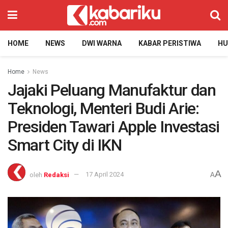
HOME
NEWS
DWI WARNA
KABAR PERISTIWA
H
Home
News
Jajaki Peluang Manufaktur dan
Teknologi, Menteri Budi Arie:
Presiden Tawari Apple Investasi
Smart City di IKN
A
oleh
Redaksi
17 April 2024
A