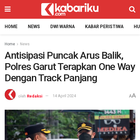
HOME
NEWS
DWI WARNA
KABAR PERISTIWA
H
Home
News
Antisipasi Puncak Arus Balik,
Polres Garut Terapkan One Way
Dengan Track Panjang
A
oleh
Redaksi
14 April 2024
A