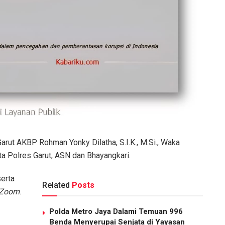
Garut AKBP Rohman Yonky Dilatha, S.I.K., M.Si., Waka
ta Polres Garut, ASN dan Bhayangkari.
serta
Related
Posts
Zoom
.
Polda Metro Jaya Dalami Temuan 996
Benda Menyerupai Senjata di Yayasan