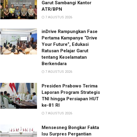
Garut Sambangi Kantor
ATR/BPN
7 AGUSTUS 2026
inDrive Rampungkan Fase
Pertama Kampanye “Drive
Your Future”, Edukasi
Ratusan Pelajar Garut
tentang Keselamatan
Berkendara
7 AGUSTUS 2026
Presiden Prabowo Terima
Laporan Program Strategis
TNI hingga Persiapan HUT
ke-81 RI
7 AGUSTUS 2026
Mensesneg Bongkar Fakta
Isu Surpres Pergantian