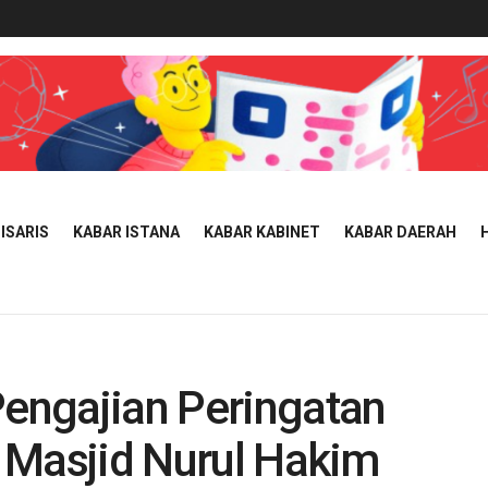
ISARIS
KABAR ISTANA
KABAR KABINET
KABAR DAERAH
Pengajian Peringatan
di Masjid Nurul Hakim