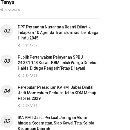
Tanya
0 SHARES
DPP Persadha Nusantara Resmi Dilantik,
Tetapkan 10 Agenda Transformasi Lembaga
Hindu 2045
0 SHARES
Publik Pertanyakan Pelayanan SPBU
24.331.148 Kurau, BBM untuk Warga Disebut
Habis, Diduga Pengerit Tetap Dilayani
0 SHARES
Perebutan Presidium KAHMI Jabar Dinilai
Jadi Momentum Perkuat Jalan KDM Menuju
Pilpres 2029
0 SHARES
IKA PMII Garut Perkuat Jaringan Alumni
hingga Kecamatan, Siap Kawal Tata Kelola
Keuangan Daerah