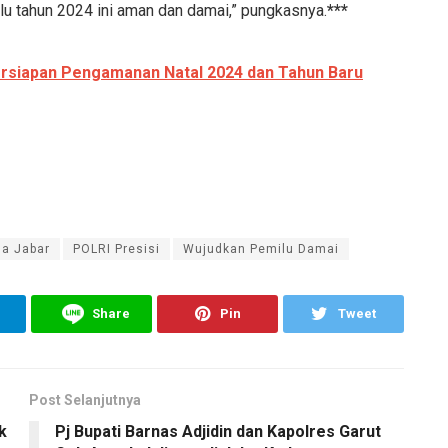
u tahun 2024 ini aman dan damai,” pungkasnya.
***
Persiapan Pengamanan Natal 2024 dan Tahun Baru
da Jabar
POLRI Presisi
Wujudkan Pemilu Damai
Share
Pin
Tweet
Post Selanjutnya
k
Pj Bupati Barnas Adjidin dan Kapolres Garut