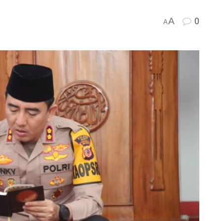
A
0
A