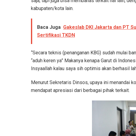
saja, tapi juga bisa membahas terkait hal lain, de
kabupaten/kota lain.
Baca Juga
Gakeslab DKI Jakarta dan PT Su
Sertifikasi TKDN
“Secara teknis (penanganan KBG) sudah mulai bany
“aduh keren ya” Makanya kenapa Garut di Indonesi
Insyaallah kalau saya sih optimis akan berhasil la
Menurut Sekretaris Dinsos, upaya ini menandai k
mendapat apresiasi dari berbagai pihak terkait.