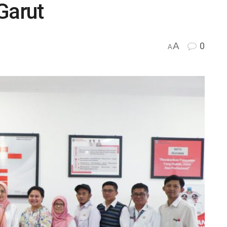
Garut
A
0
A