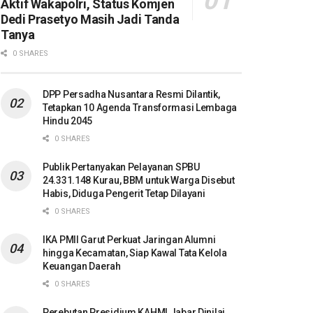
Aktif Wakapolri, Status Komjen
Dedi Prasetyo Masih Jadi Tanda
Tanya
0 SHARES
DPP Persadha Nusantara Resmi Dilantik,
Tetapkan 10 Agenda Transformasi Lembaga
Hindu 2045
0 SHARES
Publik Pertanyakan Pelayanan SPBU
24.331.148 Kurau, BBM untuk Warga Disebut
Habis, Diduga Pengerit Tetap Dilayani
0 SHARES
IKA PMII Garut Perkuat Jaringan Alumni
hingga Kecamatan, Siap Kawal Tata Kelola
Keuangan Daerah
0 SHARES
Perebutan Presidium KAHMI Jabar Dinilai