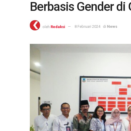
Berbasis Gender di 
oleh
Redaksi
8 Februari 2024
di
News