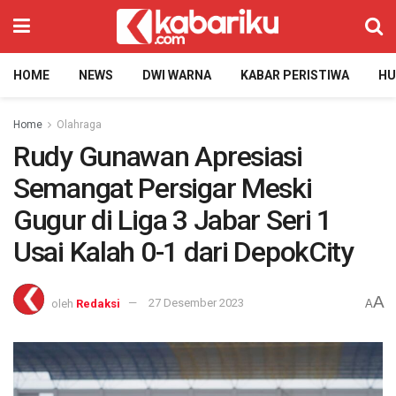
HOME
NEWS
DWI WARNA
KABAR PERISTIWA
H
Home
Olahraga
Rudy Gunawan Apresiasi
Semangat Persigar Meski
Gugur di Liga 3 Jabar Seri 1
Usai Kalah 0-1 dari DepokCity
A
oleh
Redaksi
27 Desember 2023
A