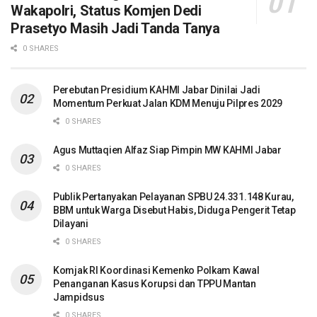
Wakapolri, Status Komjen Dedi
Prasetyo Masih Jadi Tanda Tanya
0 SHARES
Perebutan Presidium KAHMI Jabar Dinilai Jadi
Momentum Perkuat Jalan KDM Menuju Pilpres 2029
0 SHARES
Agus Muttaqien Alfaz Siap Pimpin MW KAHMI Jabar
0 SHARES
Publik Pertanyakan Pelayanan SPBU 24.331.148 Kurau,
BBM untuk Warga Disebut Habis, Diduga Pengerit Tetap
Dilayani
0 SHARES
Komjak RI Koordinasi Kemenko Polkam Kawal
Penanganan Kasus Korupsi dan TPPU Mantan
Jampidsus
0 SHARES