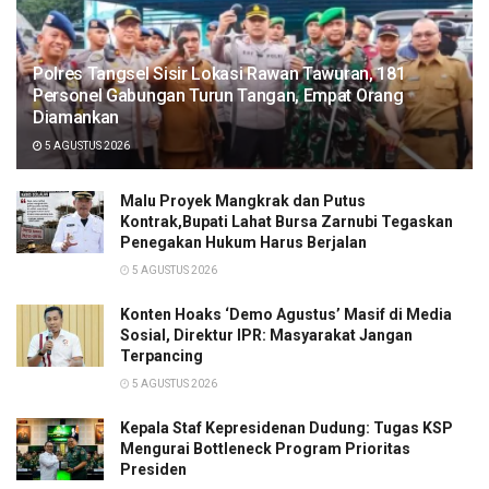
Polres Tangsel Sisir Lokasi Rawan Tawuran, 181
Personel Gabungan Turun Tangan, Empat Orang
Diamankan
5 AGUSTUS 2026
Malu Proyek Mangkrak dan Putus
Kontrak,Bupati Lahat Bursa Zarnubi Tegaskan
Penegakan Hukum Harus Berjalan
5 AGUSTUS 2026
Konten Hoaks ‘Demo Agustus’ Masif di Media
Sosial, Direktur IPR: Masyarakat Jangan
Terpancing
5 AGUSTUS 2026
Kepala Staf Kepresidenan Dudung: Tugas KSP
Mengurai Bottleneck Program Prioritas
Presiden