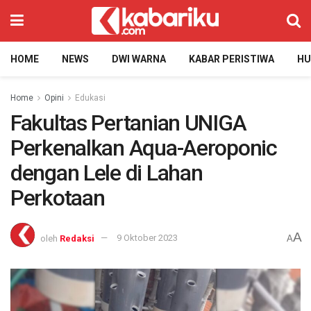
HOME
NEWS
DWI WARNA
KABAR PERISTIWA
H
Home
Opini
Edukasi
Fakultas Pertanian UNIGA
Perkenalkan Aqua-Aeroponic
dengan Lele di Lahan
Perkotaan
A
oleh
Redaksi
9 Oktober 2023
A