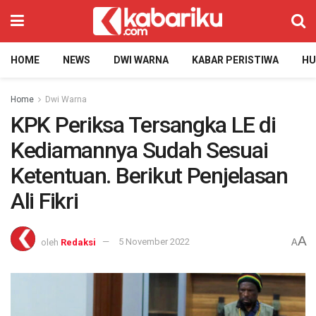
HOME
NEWS
DWI WARNA
KABAR PERISTIWA
H
Home
Dwi Warna
KPK Periksa Tersangka LE di
Kediamannya Sudah Sesuai
Ketentuan. Berikut Penjelasan
Ali Fikri
A
oleh
Redaksi
5 November 2022
A