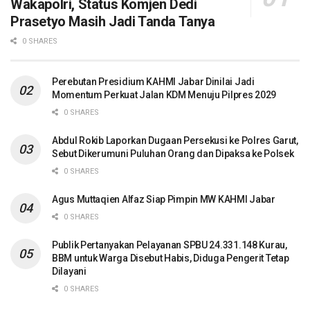
Wakapolri, Status Komjen Dedi
Prasetyo Masih Jadi Tanda Tanya
0 SHARES
Perebutan Presidium KAHMI Jabar Dinilai Jadi
Momentum Perkuat Jalan KDM Menuju Pilpres 2029
0 SHARES
Abdul Rokib Laporkan Dugaan Persekusi ke Polres Garut,
Sebut Dikerumuni Puluhan Orang dan Dipaksa ke Polsek
0 SHARES
Agus Muttaqien Alfaz Siap Pimpin MW KAHMI Jabar
0 SHARES
Publik Pertanyakan Pelayanan SPBU 24.331.148 Kurau,
BBM untuk Warga Disebut Habis, Diduga Pengerit Tetap
Dilayani
0 SHARES