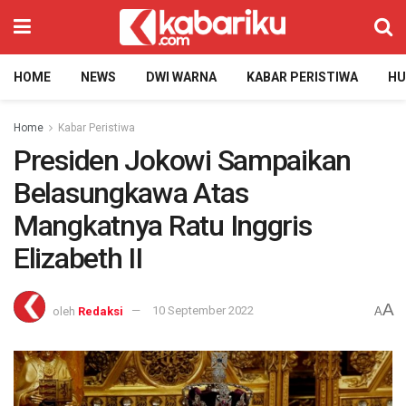
HOME
NEWS
DWI WARNA
KABAR PERISTIWA
H
Home
Kabar Peristiwa
Presiden Jokowi Sampaikan
Belasungkawa Atas
Mangkatnya Ratu Inggris
Elizabeth II
A
oleh
Redaksi
10 September 2022
A