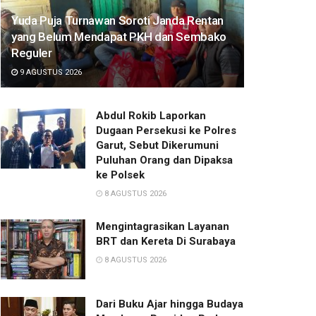
Yuda Puja Turnawan Soroti Janda Rentan
yang Belum Mendapat PKH dan Sembako
Reguler
9 AGUSTUS 2026
Abdul Rokib Laporkan
Dugaan Persekusi ke Polres
Garut, Sebut Dikerumuni
Puluhan Orang dan Dipaksa
ke Polsek
8 AGUSTUS 2026
Mengintagrasikan Layanan
BRT dan Kereta Di Surabaya
8 AGUSTUS 2026
Dari Buku Ajar hingga Budaya