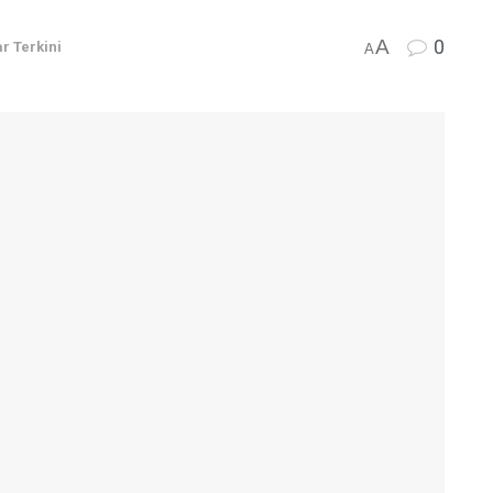
A
0
r Terkini
A