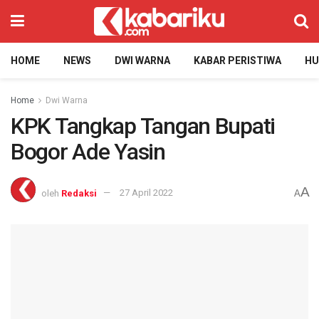
HOME
NEWS
DWI WARNA
KABAR PERISTIWA
H
Home
Dwi Warna
KPK Tangkap Tangan Bupati
Bogor Ade Yasin
A
oleh
Redaksi
27 April 2022
A