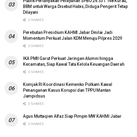
Publik Pertanyakan Pelayanan SPBU 24.331.148 Kurau,
BBM untuk Warga Disebut Habis, Diduga Pengerit Tetap
Dilayani
0 SHARES
Perebutan Presidium KAHMI Jabar Dinilai Jadi
Momentum Perkuat Jalan KDM Menuju Pilpres 2029
0 SHARES
IKA PMII Garut Perkuat Jaringan Alumni hingga
Kecamatan, Siap Kawal Tata Kelola Keuangan Daerah
0 SHARES
Komjak RI Koordinasi Kemenko Polkam Kawal
Penanganan Kasus Korupsi dan TPPU Mantan
Jampidsus
0 SHARES
Agus Muttaqien Alfaz Siap Pimpin MW KAHMI Jabar
0 SHARES