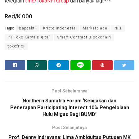
telegram
t.me/TokoNFTGroup
dan banyak lagi.
***
Red/K.000
Tags:
Bappebti
Kripto Indonesia
Marketplace
NFT
PT Toko Karya Digital
Smart Contract Blockchain
tokoft.oi
Post Sebelumnya
Northern Sumatra Forum ‘Kebijakan dan
Penerapan Participating Interest 10% Pengelolaan
Hulu Migas Bagi BUMD’
Post Selanjutnya
Prof. Denny Indrayana: Lima Ambiguitas Putusan MK