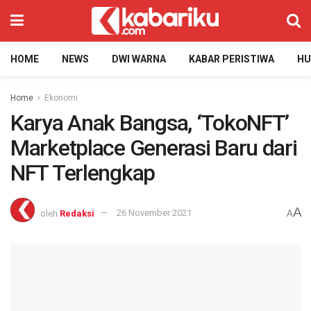
HOME
NEWS
DWI WARNA
KABAR PERISTIWA
H
Home
Ekonomi
Karya Anak Bangsa, ‘TokoNFT’
Marketplace Generasi Baru dari
NFT Terlengkap
A
oleh
Redaksi
26 November 2021
A