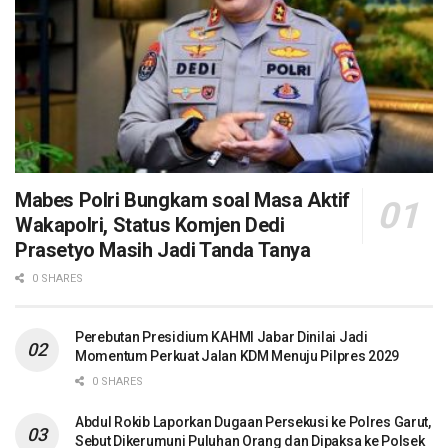
Mabes Polri Bungkam soal Masa Aktif
Wakapolri, Status Komjen Dedi
Prasetyo Masih Jadi Tanda Tanya
0 SHARES
Perebutan Presidium KAHMI Jabar Dinilai Jadi
Momentum Perkuat Jalan KDM Menuju Pilpres 2029
0 SHARES
Abdul Rokib Laporkan Dugaan Persekusi ke Polres Garut,
Sebut Dikerumuni Puluhan Orang dan Dipaksa ke Polsek