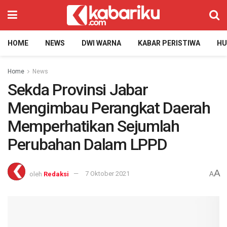
HOME
NEWS
DWI WARNA
KABAR PERISTIWA
H
Home
News
Sekda Provinsi Jabar
Mengimbau Perangkat Daerah
Memperhatikan Sejumlah
Perubahan Dalam LPPD
A
oleh
Redaksi
7 Oktober 2021
A