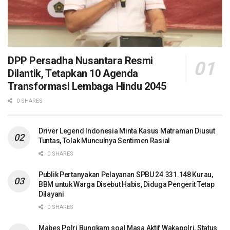
DPP Persadha Nusantara Resmi
Dilantik, Tetapkan 10 Agenda
Transformasi Lembaga Hindu 2045
0 SHARES
Driver Legend Indonesia Minta Kasus Matraman Diusut
Tuntas, Tolak Munculnya Sentimen Rasial
0 SHARES
Publik Pertanyakan Pelayanan SPBU 24.331.148 Kurau,
BBM untuk Warga Disebut Habis, Diduga Pengerit Tetap
Dilayani
0 SHARES
Mabes Polri Bungkam soal Masa Aktif Wakapolri, Status