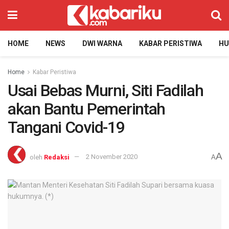
HOME
NEWS
DWI WARNA
KABAR PERISTIWA
H
Home
Kabar Peristiwa
Usai Bebas Murni, Siti Fadilah
akan Bantu Pemerintah
Tangani Covid-19
A
oleh
Redaksi
2 November 2020
A