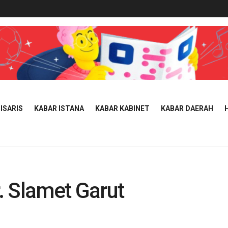
ISARIS
KABAR ISTANA
KABAR KABINET
KABAR DAERAH
. Slamet Garut