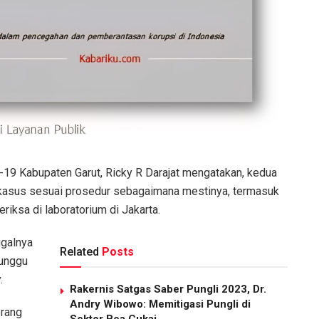
-19 Kabupaten Garut, Ricky R Darajat mengatakan, kedua
 kasus sesuai prosedur sebagaimana mestinya, termasuk
iksa di laboratorium di Jakarta.
ggalnya
Related
Posts
nunggu
.
Rakernis Satgas Saber Pungli 2023, Dr.
Andry Wibowo: Memitigasi Pungli di
orang
Sektor Bea Cukai