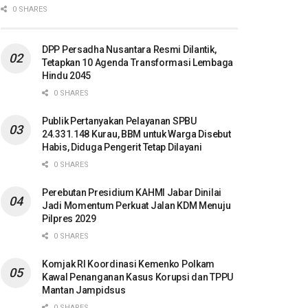
0 SHARES
DPP Persadha Nusantara Resmi Dilantik,
Tetapkan 10 Agenda Transformasi Lembaga
Hindu 2045
0 SHARES
Publik Pertanyakan Pelayanan SPBU
24.331.148 Kurau, BBM untuk Warga Disebut
Habis, Diduga Pengerit Tetap Dilayani
0 SHARES
Perebutan Presidium KAHMI Jabar Dinilai
Jadi Momentum Perkuat Jalan KDM Menuju
Pilpres 2029
0 SHARES
Komjak RI Koordinasi Kemenko Polkam
Kawal Penanganan Kasus Korupsi dan TPPU
Mantan Jampidsus
0 SHARES