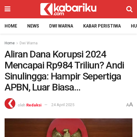
HOME
NEWS
DWI WARNA
KABAR PERISTIWA
H
Home
Dwi Warna
Aliran Dana Korupsi 2024
Mencapai Rp984 Triliun? Andi
Sinulingga: Hampir Sepertiga
APBN, Luar Biasa…
A
oleh
Redaksi
24 April 2025
A