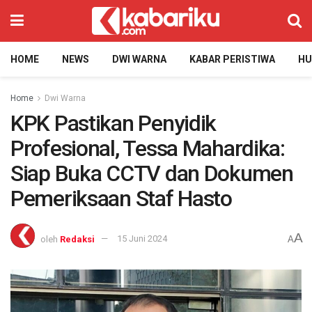
HOME
NEWS
DWI WARNA
KABAR PERISTIWA
H
Home
Dwi Warna
KPK Pastikan Penyidik
Profesional, Tessa Mahardika:
Siap Buka CCTV dan Dokumen
Pemeriksaan Staf Hasto
A
oleh
Redaksi
15 Juni 2024
A