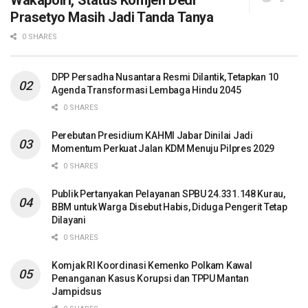
Wakapolri, Status Komjen Dedi
Prasetyo Masih Jadi Tanda Tanya
0 SHARES
DPP Persadha Nusantara Resmi Dilantik, Tetapkan 10
Agenda Transformasi Lembaga Hindu 2045
0 SHARES
Perebutan Presidium KAHMI Jabar Dinilai Jadi
Momentum Perkuat Jalan KDM Menuju Pilpres 2029
0 SHARES
Publik Pertanyakan Pelayanan SPBU 24.331.148 Kurau,
BBM untuk Warga Disebut Habis, Diduga Pengerit Tetap
Dilayani
0 SHARES
Komjak RI Koordinasi Kemenko Polkam Kawal
Penanganan Kasus Korupsi dan TPPU Mantan
Jampidsus