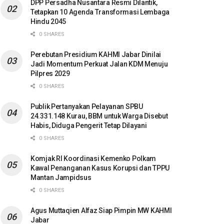
DPP Persadha Nusantara Resmi Dilantik,
Tetapkan 10 Agenda Transformasi Lembaga
Hindu 2045
0 SHARES
Perebutan Presidium KAHMI Jabar Dinilai
Jadi Momentum Perkuat Jalan KDM Menuju
Pilpres 2029
0 SHARES
Publik Pertanyakan Pelayanan SPBU
24.331.148 Kurau, BBM untuk Warga Disebut
Habis, Diduga Pengerit Tetap Dilayani
0 SHARES
Komjak RI Koordinasi Kemenko Polkam
Kawal Penanganan Kasus Korupsi dan TPPU
Mantan Jampidsus
0 SHARES
Agus Muttaqien Alfaz Siap Pimpin MW KAHMI
Jabar