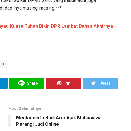
 fraksi Golkar DPRD Garut yang masih aktif juga
i dapilnya masing-masing.
***
at: Kuasa Tuhan Bikin DPR Lambat Bahas Akhirnya
5 H
Share
Pin
Tweet
Post Selanjutnya
Menkominfo Budi Arie Ajak Mahasiswa
Perangi Judi Online