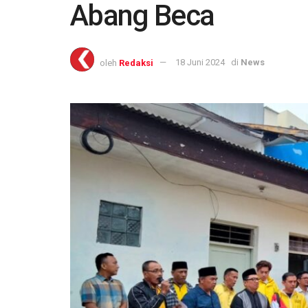
Abang Beca
oleh
Redaksi
18 Juni 2024
di
News