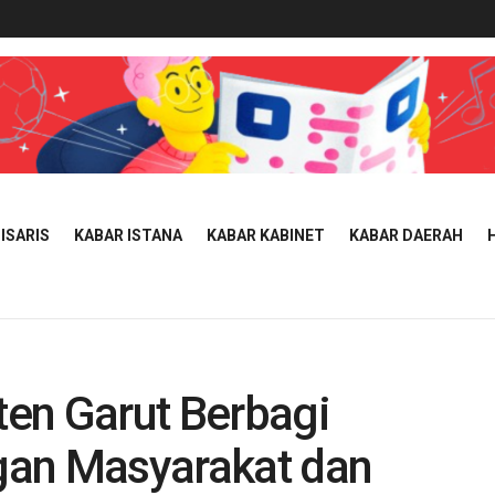
ISARIS
KABAR ISTANA
KABAR KABINET
KABAR DAERAH
en Garut Berbagi
gan Masyarakat dan