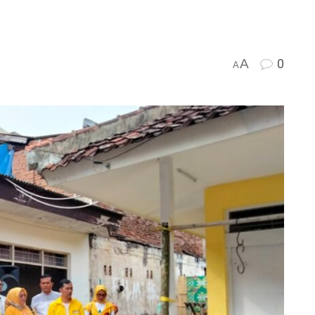
A
0
A