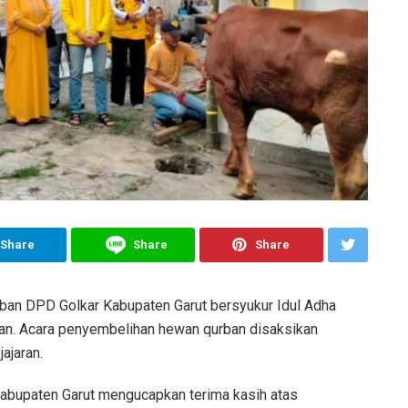
Share
Share
Share
rban DPD Golkar Kabupaten Garut bersyukur Idul Adha
n. Acara penyembelihan hewan qurban disaksikan
ajaran.
Kabupaten Garut mengucapkan terima kasih atas