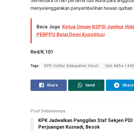
Sementara di hari pertama Idul Adha para anggota
menyelenggarakan penyembelihan hewan qurban d
Baca Juga
Ketua Umum KSPSI Jumhur Hiday
PERPPU Batal Demi Konstitusi
Red/K.101
Tags:
DPD Golkar Kabupaten Garut
Idul Adha 144
Share
Send
Share
Post Sebelumnya
KPK Jadwalkan Panggilan Staf Sekjen PDI
Perjuangan Kusnadi, Besok