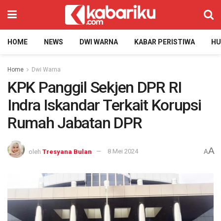
HOME
NEWS
DWI WARNA
KABAR PERISTIWA
H
Home
Dwi Warna
KPK Panggil Sekjen DPR RI
Indra Iskandar Terkait Korupsi
Rumah Jabatan DPR
A
oleh
Tresyana Bulan
8 Mei 2024
A