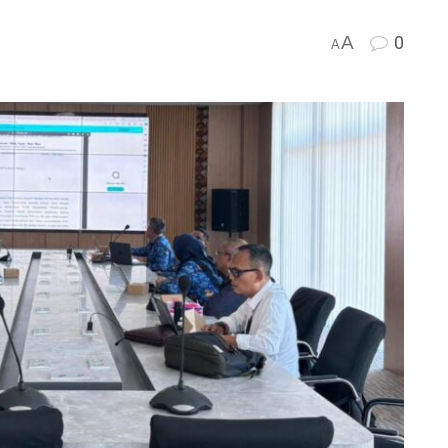
A
0
A