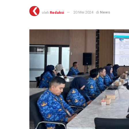
oleh
Redaksi
20 Mei 2024
di
News