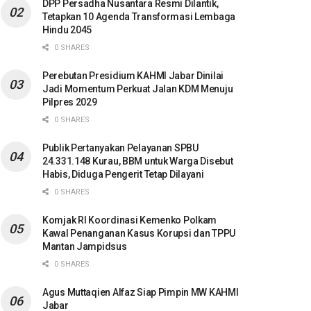
DPP Persadha Nusantara Resmi Dilantik,
Tetapkan 10 Agenda Transformasi Lembaga
Hindu 2045
0 SHARES
Perebutan Presidium KAHMI Jabar Dinilai
Jadi Momentum Perkuat Jalan KDM Menuju
Pilpres 2029
0 SHARES
Publik Pertanyakan Pelayanan SPBU
24.331.148 Kurau, BBM untuk Warga Disebut
Habis, Diduga Pengerit Tetap Dilayani
0 SHARES
Komjak RI Koordinasi Kemenko Polkam
Kawal Penanganan Kasus Korupsi dan TPPU
Mantan Jampidsus
0 SHARES
Agus Muttaqien Alfaz Siap Pimpin MW KAHMI
Jabar