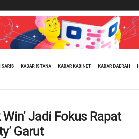
ISARIS
KABAR ISTANA
KABAR KABINET
KABAR DAERAH
 Win’ Jadi Fokus Rapat
ty’ Garut