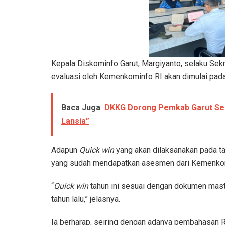
Kepala Diskominfo Garut, Margiyanto, selaku Sek
evaluasi oleh Kemenkominfo RI akan dimulai pada
Baca Juga
DKKG Dorong Pemkab Garut Sedi
Lansia”
Adapun
Quick win
yang akan dilaksanakan pada t
yang sudah mendapatkan asesmen dari Kemenkomin
“
Quick win
tahun ini sesuai dengan dokumen mast
tahun lalu,” jelasnya.
Ia berharap, seiring dengan adanya pembahasa