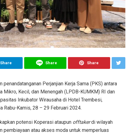
Share
Share
Share
an penandatanganan Perjanjian Kerja Sama (PKS) antara
ha Mikro, Kecil, dan Menengah (LPDB-KUMKM) RI dan
asitas Inkubator Wirausaha di Hotel Trembesi,
da Rabu-Kamis, 28 – 29 Februari 2024.
apkan potensi Koperasi ataupun
offtaker
di wilayah
kan pembiayaan atau akses moda untuk memperluas