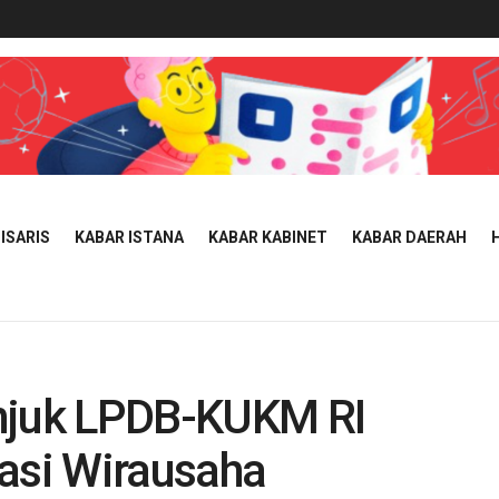
ISARIS
KABAR ISTANA
KABAR KABINET
KABAR DAERAH
unjuk LPDB-KUKM RI
basi Wirausaha