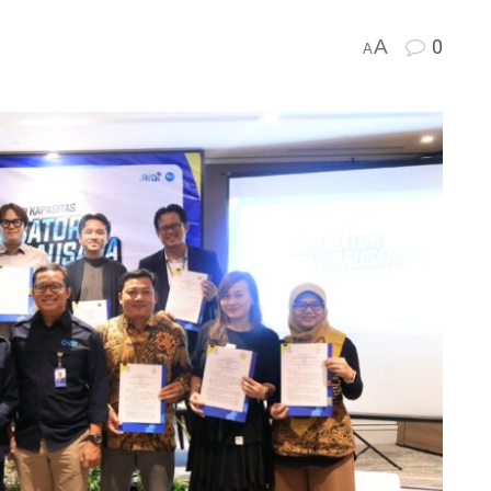
A
0
A