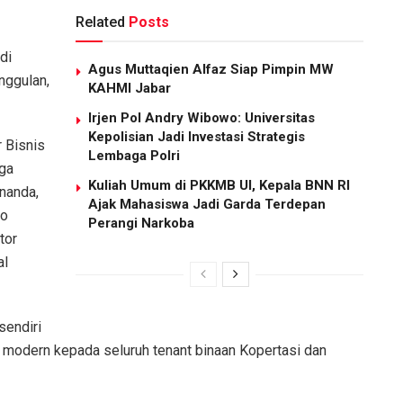
Related
Posts
di
Agus Muttaqien Alfaz Siap Pimpin MW
nggulan,
KAHMI Jabar
Irjen Pol Andry Wibowo: Universitas
Kepolisian Jadi Investasi Strategis
 Bisnis
Lembaga Polri
ga
Kuliah Umum di PKKMB UI, Kepala BNN RI
Ananda,
Ajak Mahasiswa Jadi Garda Terdepan
to
Perangi Narkoba
tor
al
sendiri
modern kepada seluruh tenant binaan Kopertasi dan