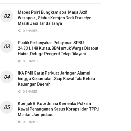
Mabes Polri Bungkam soal Masa Aktif
Wakapolri, Status Komjen Dedi Prasetyo
Masih Jadi Tanda Tanya
0 SHARES
Publik Pertanyakan Pelayanan SPBU
24.331.148 Kurau, BBM untuk Warga Disebut
Habis, Diduga Pengerit Tetap Dilayani
0 SHARES
IKA PMII Garut Perkuat Jaringan Alumni
hingga Kecamatan, Siap Kawal Tata Kelola
Keuangan Daerah
0 SHARES
Komjak RI Koordinasi Kemenko Polkam
Kawal Penanganan Kasus Korupsi dan TPPU
Mantan Jampidsus
0 SHARES