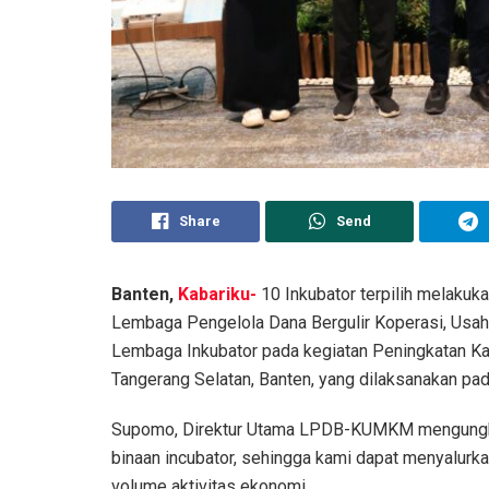
Share
Send
Banten,
Kabariku-
10 Inkubator terpilih melakuk
Lembaga Pengelola Dana Bergulir Koperasi, Usa
Lembaga Inkubator pada kegiatan Peningkatan Kap
Tangerang Selatan, Banten, yang dilaksanakan pa
Supomo, Direktur Utama LPDB-KUMKM mengungk
binaan incubator, sehingga kami dapat menyalur
volume aktivitas ekonomi.