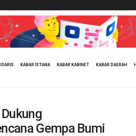
ISARIS
KABAR ISTANA
KABAR KABINET
KABAR DAERAH
t Dukung
encana Gempa Bumi