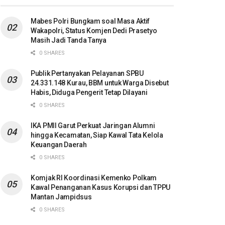
Mabes Polri Bungkam soal Masa Aktif
Wakapolri, Status Komjen Dedi Prasetyo
Masih Jadi Tanda Tanya
0 SHARES
Publik Pertanyakan Pelayanan SPBU
24.331.148 Kurau, BBM untuk Warga Disebut
Habis, Diduga Pengerit Tetap Dilayani
0 SHARES
IKA PMII Garut Perkuat Jaringan Alumni
hingga Kecamatan, Siap Kawal Tata Kelola
Keuangan Daerah
0 SHARES
Komjak RI Koordinasi Kemenko Polkam
Kawal Penanganan Kasus Korupsi dan TPPU
Mantan Jampidsus
0 SHARES