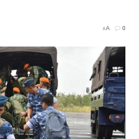
A
0
A