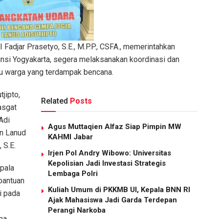
Fadjar Prasetyo, S.E., M.P.P., CSFA., memerintahkan
vinsi Yogyakarta, segera melaksanakan koordinasi dan
tu warga yang terdampak bencana.
jipto,
Related
Posts
asgat
Adi
Agus Muttaqien Alfaz Siap Pimpin MW
an Lanud
KAHMI Jabar
 S.E.
Irjen Pol Andry Wibowo: Universitas
Kepolisian Jadi Investasi Strategis
epala
Lembaga Polri
bantuan
Kuliah Umum di PKKMB UI, Kepala BNN RI
i pada
Ajak Mahasiswa Jadi Garda Terdepan
Perangi Narkoba
ma