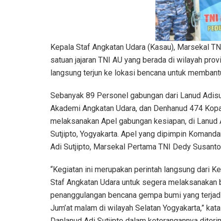
Kepala Staf Angkatan Udara (Kasau), Marsekal TNI 
satuan jajaran TNI AU yang berada di wilayah pro
langsung terjun ke lokasi bencana untuk memban
Sebanyak 89 Personel gabungan dari Lanud Adisut
Akademi Angkatan Udara, dan Denhanud 474 Kop
melaksanakan Apel gabungan kesiapan, di Lanud 
Sutjipto, Yogyakarta. Apel yang dipimpin Komand
Adi Sutjipto, Marsekal Pertama TNI Dedy Susanto,
“Kegiatan ini merupakan perintah langsung dari K
Staf Angkatan Udara untuk segera melaksanakan 
penanggulangan bencana gempa bumi yang terjad
Jum’at malam di wilayah Selatan Yogyakarta,” kata
Danlanud Adi Sutjipto dalam keterangannya diteri