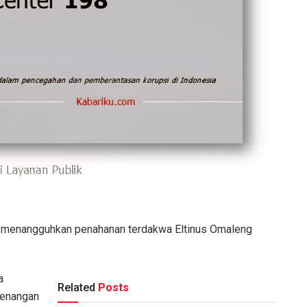
ah menangguhkan penahanan terdakwa Eltinus Omaleng
a
Related
Posts
wenangan