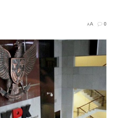
A
0
A