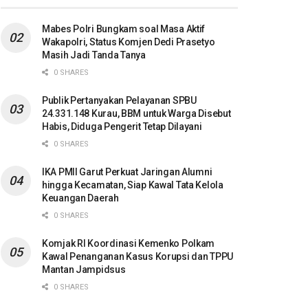
Mabes Polri Bungkam soal Masa Aktif
Wakapolri, Status Komjen Dedi Prasetyo
Masih Jadi Tanda Tanya
0 SHARES
Publik Pertanyakan Pelayanan SPBU
24.331.148 Kurau, BBM untuk Warga Disebut
Habis, Diduga Pengerit Tetap Dilayani
0 SHARES
IKA PMII Garut Perkuat Jaringan Alumni
hingga Kecamatan, Siap Kawal Tata Kelola
Keuangan Daerah
0 SHARES
Komjak RI Koordinasi Kemenko Polkam
Kawal Penanganan Kasus Korupsi dan TPPU
Mantan Jampidsus
0 SHARES