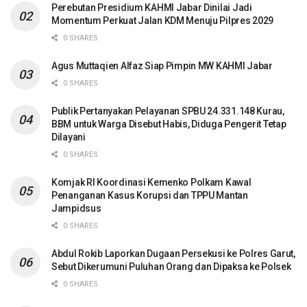
Perebutan Presidium KAHMI Jabar Dinilai Jadi
Momentum Perkuat Jalan KDM Menuju Pilpres 2029
0 SHARES
Agus Muttaqien Alfaz Siap Pimpin MW KAHMI Jabar
0 SHARES
Publik Pertanyakan Pelayanan SPBU 24.331.148 Kurau,
BBM untuk Warga Disebut Habis, Diduga Pengerit Tetap
Dilayani
0 SHARES
Komjak RI Koordinasi Kemenko Polkam Kawal
Penanganan Kasus Korupsi dan TPPU Mantan
Jampidsus
0 SHARES
Abdul Rokib Laporkan Dugaan Persekusi ke Polres Garut,
Sebut Dikerumuni Puluhan Orang dan Dipaksa ke Polsek
0 SHARES