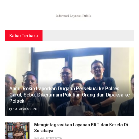
Kabar
Terbaru
Abdul Rokib Laporkan Dugaan Persekusi ke Polres
Garut, Sebut Dikerumuni Puluhan Orang dan Dipaksa ke
Polsek
8 AGUSTUS 2026
Mengintagrasikan Layanan BRT dan Kereta Di
Surabaya
8 AGUSTUS 2026