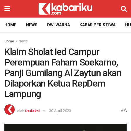
HOME
NEWS
DWI WARNA
KABAR PERISTIWA
H
Home
News
Klaim Sholat Ied Campur
Perempuan Faham Soekarno,
Panji Gumilang Al Zaytun akan
Dilaporkan Ketua RepDem
Lampung
A
oleh
Redaksi
30 April 2023
A