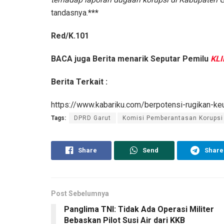
tandasnya.
***
Red/K.101
BACA juga
Berita menarik Seputar Pemilu
KLI
Berita Terkait :
https://www.kabariku.com/berpotensi-rugikan-k
Tags:
DPRD Garut
Komisi Pemberantasan Korupsi
Share
Send
Share
Post Sebelumnya
Panglima TNI: Tidak Ada Operasi Militer
Bebaskan Pilot Susi Air dari KKB