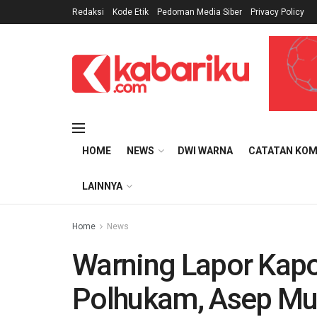
Redaksi
Kode Etik
Pedoman Media Siber
Privacy Policy
HOME
NEWS
DWI WARNA
CATATAN KOM
LAINNYA
Home
News
Warning Lapor Kap
Polhukam, Asep Muh