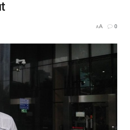
t
A
0
A