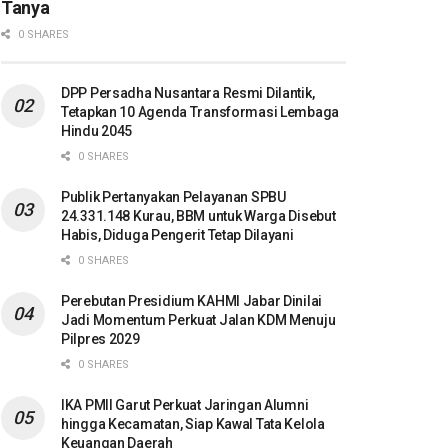
Tanya
0 SHARES
DPP Persadha Nusantara Resmi Dilantik,
Tetapkan 10 Agenda Transformasi Lembaga
Hindu 2045
0 SHARES
Publik Pertanyakan Pelayanan SPBU
24.331.148 Kurau, BBM untuk Warga Disebut
Habis, Diduga Pengerit Tetap Dilayani
0 SHARES
Perebutan Presidium KAHMI Jabar Dinilai
Jadi Momentum Perkuat Jalan KDM Menuju
Pilpres 2029
0 SHARES
IKA PMII Garut Perkuat Jaringan Alumni
hingga Kecamatan, Siap Kawal Tata Kelola
Keuangan Daerah