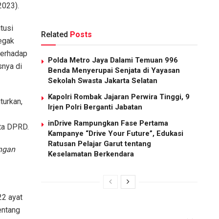
2023).
tusi
Related
Posts
egak
terhadap
Polda Metro Jaya Dalami Temuan 996
snya di
Benda Menyerupai Senjata di Yayasan
Sekolah Swasta Jakarta Selatan
Kapolri Rombak Jajaran Perwira Tinggi, 9
turkan,
Irjen Polri Berganti Jabatan
inDrive Rampungkan Fase Pertama
ta DPRD.
Kampanye “Drive Your Future”, Edukasi
Ratusan Pelajar Garut tentang
engan
Keselamatan Berkendara
22 ayat
entang