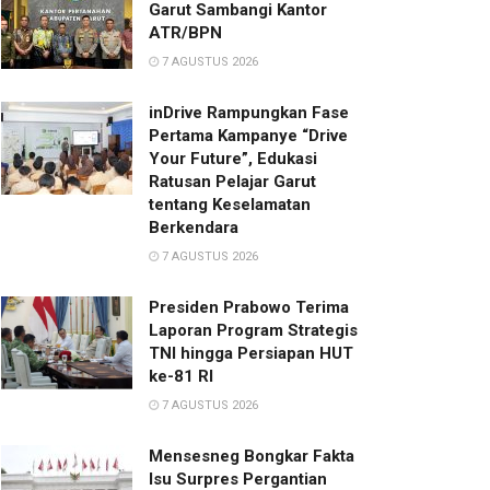
Garut Sambangi Kantor
ATR/BPN
7 AGUSTUS 2026
inDrive Rampungkan Fase
Pertama Kampanye “Drive
Your Future”, Edukasi
Ratusan Pelajar Garut
tentang Keselamatan
Berkendara
7 AGUSTUS 2026
Presiden Prabowo Terima
Laporan Program Strategis
TNI hingga Persiapan HUT
ke-81 RI
7 AGUSTUS 2026
Mensesneg Bongkar Fakta
Isu Surpres Pergantian