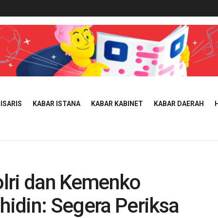
ISARIS
KABAR ISTANA
KABAR KABINET
KABAR DAERAH
olri dan Kemenko
idin: Segera Periksa