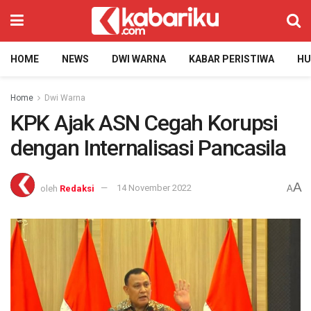
HOME
NEWS
DWI WARNA
KABAR PERISTIWA
H
Home
Dwi Warna
KPK Ajak ASN Cegah Korupsi
dengan Internalisasi Pancasila
A
oleh
Redaksi
14 November 2022
A