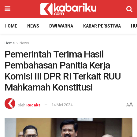
HOME
NEWS
DWI WARNA
KABAR PERISTIWA
H
Home
News
Pemerintah Terima Hasil
Pembahasan Panitia Kerja
Komisi III DPR RI Terkait RUU
Mahkamah Konstitusi
A
oleh
Redaksi
14 Mei 2024
A