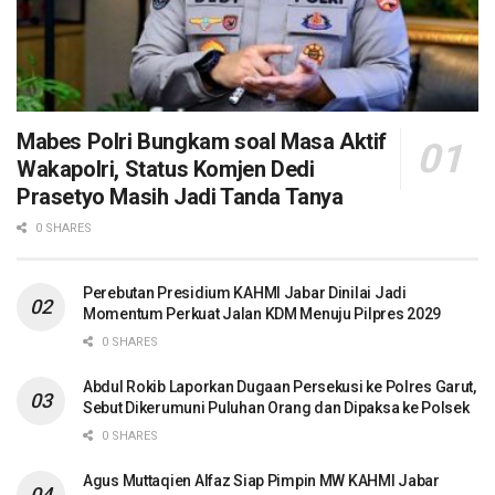
Mabes Polri Bungkam soal Masa Aktif
Wakapolri, Status Komjen Dedi
Prasetyo Masih Jadi Tanda Tanya
0 SHARES
Perebutan Presidium KAHMI Jabar Dinilai Jadi
Momentum Perkuat Jalan KDM Menuju Pilpres 2029
0 SHARES
Abdul Rokib Laporkan Dugaan Persekusi ke Polres Garut,
Sebut Dikerumuni Puluhan Orang dan Dipaksa ke Polsek
0 SHARES
Agus Muttaqien Alfaz Siap Pimpin MW KAHMI Jabar