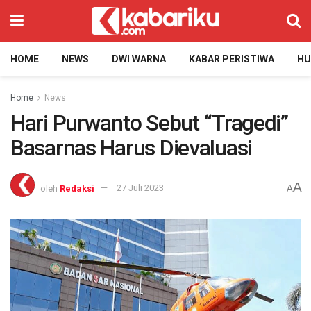
HOME
NEWS
DWI WARNA
KABAR PERISTIWA
H
Home
News
Hari Purwanto Sebut “Tragedi”
Basarnas Harus Dievaluasi
A
oleh
Redaksi
27 Juli 2023
A