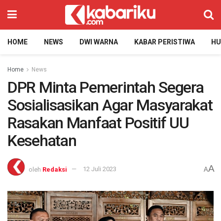
HOME
NEWS
DWI WARNA
KABAR PERISTIWA
H
Home
News
DPR Minta Pemerintah Segera
Sosialisasikan Agar Masyarakat
Rasakan Manfaat Positif UU
Kesehatan
A
oleh
Redaksi
12 Juli 2023
A