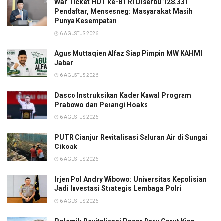
War Ticket HUT ke-81 RI Diserbu 128.331
Pendaftar, Mensesneg: Masyarakat Masih
Punya Kesempatan
6 AGUSTUS 2026
Agus Muttaqien Alfaz Siap Pimpin MW KAHMI
Jabar
6 AGUSTUS 2026
Dasco Instruksikan Kader Kawal Program
Prabowo dan Perangi Hoaks
6 AGUSTUS 2026
PUTR Cianjur Revitalisasi Saluran Air di Sungai
Cikoak
6 AGUSTUS 2026
Irjen Pol Andry Wibowo: Universitas Kepolisian
Jadi Investasi Strategis Lembaga Polri
6 AGUSTUS 2026
Polemik Revitalisasi Pasar Baru Garut Kian