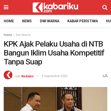
HOME
NEWS
DWI WARNA
KABAR PERISTIWA
H
Home
Dwi Warna
KPK Ajak Pelaku Usaha di NTB
Bangun Iklim Usaha Kompetitif
Tanpa Suap
A
oleh
Redaksi
3 September 2022
A